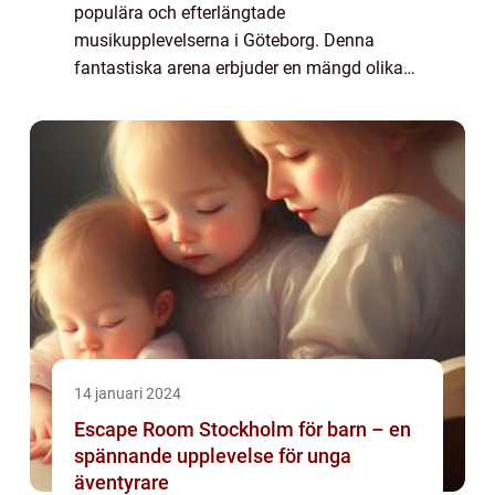
populära och efterlängtade
musikupplevelserna i Göteborg. Denna
fantastiska arena erbjuder en mängd olika
konsertupplevelser, där besökarna kan njuta
av live-musik från både nationella och
internationella a...
14 januari 2024
Escape Room Stockholm för barn – en
spännande upplevelse för unga
äventyrare