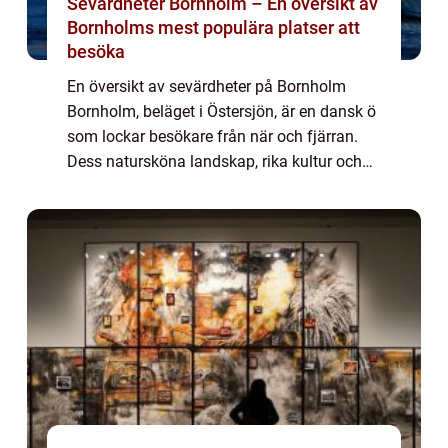
Sevärdheter Bornholm – En översikt av
Bornholms mest populära platser att
besöka
En översikt av sevärdheter på Bornholm
Bornholm, beläget i Östersjön, är en dansk ö
som lockar besökare från när och fjärran.
Dess natursköna landskap, rika kultur och
historia samt varierande sevärdheter gör att
Bornholm är ett populärt resmål för u...