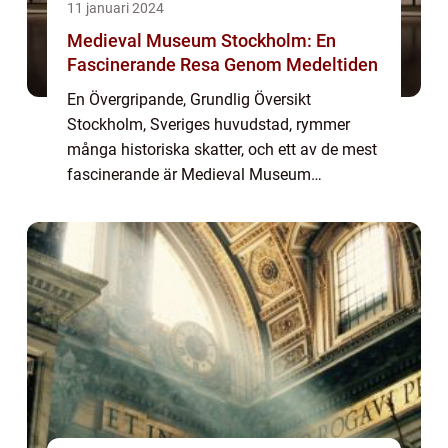
11 januari 2024
Medieval Museum Stockholm: En
Fascinerande Resa Genom Medeltiden
En Övergripande, Grundlig Översikt
Stockholm, Sveriges huvudstad, rymmer
många historiska skatter, och ett av de mest
fascinerande är Medieval Museum
Stockholm. Museet är dedikerat att bevara
och förmedla kunskap om medeltiden på ett
unikt och intera...