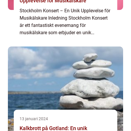
Upplevelse för Musikälskare
Stockholm Konsert – En Unik Upplevelse för
Musikälskare Inledning Stockholm Konsert
är ett fantastiskt evenemang för
musikälskare som erbjuder en unik
möjlighet att njuta av livemusik i en av
världens vackraste huvudstäder. Oavsett om
du är int...
13 januari 2024
Kalkbrott på Gotland: En unik