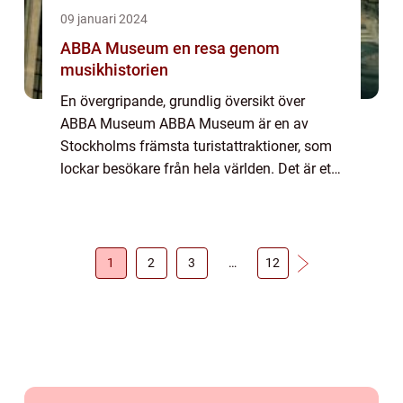
09 januari 2024
ABBA Museum en resa genom
musikhistorien
En övergripande, grundlig översikt över
ABBA Museum ABBA Museum är en av
Stockholms främsta turistattraktioner, som
lockar besökare från hela världen. Det är ett
interaktivt museum dedikerat till det
legendariska svenska popbandet ABBA.
Museet ligger...
1
2
3
…
12