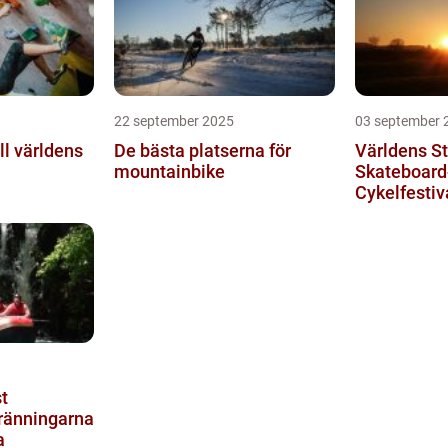
22 september 2025
03 september 
ll världens
De bästa platserna för
Världens St
mountainbike
Skateboard
Cykelfestiv
t
ränningarna
a