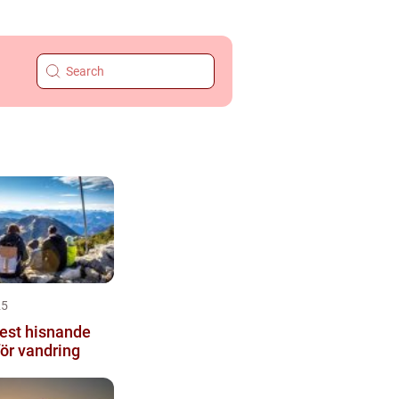
25
est hisnande
ör vandring