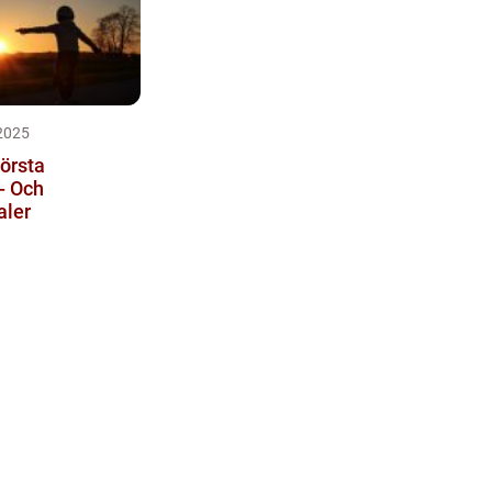
2025
örsta
- Och
aler