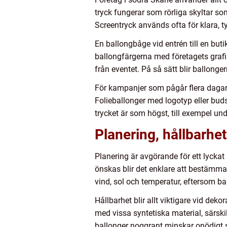
tryck fungerar som rörliga skyltar s
Screentryck används ofta för klara, t
En ballongbåge vid entrén till en bu
ballongfärgerna med företagets grafis
från eventet. På så sätt blir ballongern
För kampanjer som pågår flera dagar 
Folieballonger med logotyp eller bud
trycket är som högst, till exempel un
Planering, hållbarhet
Planering är avgörande för ett lyckat
önskas blir det enklare att bestämma
vind, sol och temperatur, eftersom b
Hållbarhet blir allt viktigare vid dek
med vissa syntetiska material, särski
ballonger noggrant minskar onödigt s