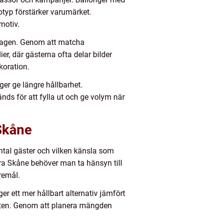
otyp förstärker varumärket.
motiv.
n dagen. Genom att matcha
r, där gästerna ofta delar bilder
ekoration.
er ge längre hållbarhet.
ds för att fylla ut och ge volym när
 Skåne
antal gäster och vilken känsla som
ra Skåne behöver man ta hänsyn till
remål.
er ett mer hållbart alternativ jämfört
festen. Genom att planera mängden
.