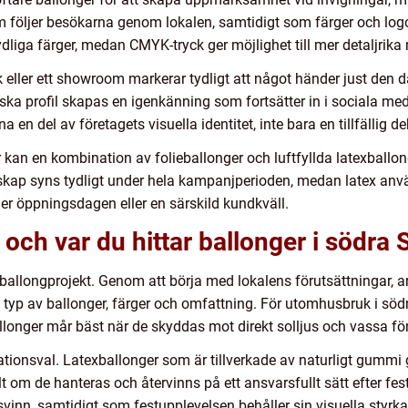
om följer besökarna genom lokalen, samtidigt som färger och log
ydliga färger, medan CMYK-tryck ger möjlighet till mer detaljrika 
tik eller ett showroom markerar tydligt att något händer just de
ka profil skapas en igenkänning som fortsätter in i sociala medie
a en del av företagets visuella identitet, inte bara en tillfällig d
kan en kombination av folieballonger och luftfyllda latexballong
skap syns tydligt under hela kampanjperioden, medan latex använ
der öppningsdagen eller en särskild kundkväll.
 och var du hittar ballonger i södra
 ballongprojekt. Genom att börja med lokalens förutsättningar, 
 typ av ballonger, färger och omfattning. För utomhusbruk i söd
allonger mår bäst när de skyddas mot direkt solljus och vassa fö
orationsval. Latexballonger som är tillverkade av naturligt gummi g
lt om de hanteras och återvinns på ett ansvarsfullt sätt efter 
vinn, samtidigt som festupplevelsen behåller sin visuella styrka