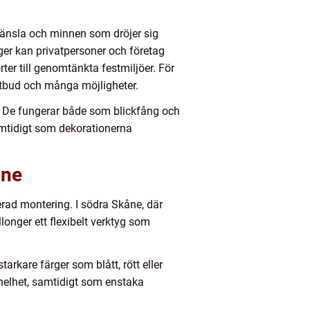
änsla och minnen som dröjer sig
nger kan privatpersoner och företag
ter till genomtänkta festmiljöer. För
 utbud och många möjligheter.
er. De fungerar både som blickfång och
samtidigt som dekorationerna
åne
erad montering. I södra Skåne, där
longer ett flexibelt verktyg som
arkare färger som blått, rött eller
n helhet, samtidigt som enstaka