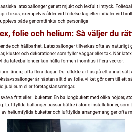
assiska latexballonger ger ett mjukt och lekfullt intryck. Foliebal
ap i fokus, exempelvis ålder vid födelsedag eller initialer vid br
a upplevs både genomtänkta och personliga.
ex, folie och helium: Så väljer du rät
ende och hållbarhet. Latexballonger tillverkas ofta av naturlig
ar, kluster och dekorationer som fyller väggar eller tak. När lat
llda latexballonger kan hålla formen inomhus i flera veckor.
lium längre, ofta flera dagar. De reflekterar ljus på ett annat sät
stavsballonger är nästan alltid av folie, vilket gör dem till ett s
vid jubileum eller företagslanseringar.
va fritt eller i buketter. En ballongbukett med olika höjder, stor
gg. Luftfyllda ballonger passar bättre i större installationer, so
 av heliumfyllda buketter och luftfyllda arrangemang ger ofta 