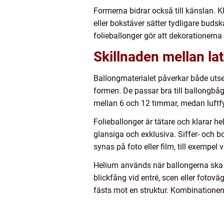
Formerna bidrar också till känslan. Kl
eller bokstäver sätter tydligare budsk
folieballonger gör att dekorationern
Skillnaden mellan lat
Ballongmaterialet påverkar både utse
formen. De passar bra till ballongbåg
mellan 6 och 12 timmar, medan luftfy
Folieballonger är tätare och klarar he
glansiga och exklusiva. Siffer- och bok
synas på foto eller film, till exempel 
Helium används när ballongerna ska svä
blickfång vid entré, scen eller fotovä
fästs mot en struktur. Kombinationen