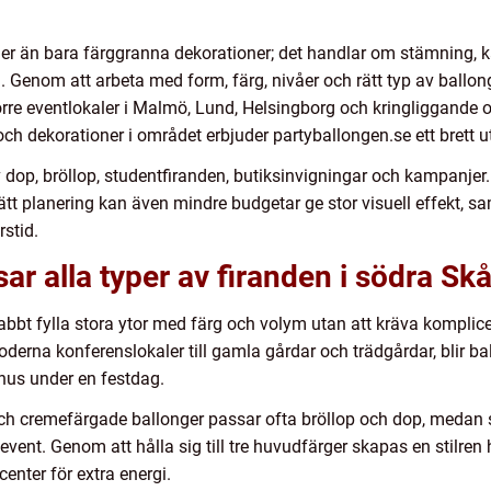
r än bara färggranna dekorationer; det handlar om stämning, k
m. Genom att arbeta med form, färg, nivåer och rätt typ av ballo
örre eventlokaler i Malmö, Lund, Helsingborg och kringliggande or
 och dekorationer i området erbjuder partyballongen.se ett brett
 av dop, bröllop, studentfiranden, butiksinvigningar och kampanj
ätt planering kan även mindre budgetar ge stor visuell effekt, 
stid.
ar alla typer av firanden i södra Sk
abbt fylla stora ytor med färg och volym utan att kräva komplic
erna konferenslokaler till gamla gårdar och trädgårdar, blir bal
hus under en festdag.
 och cremefärgade ballonger passar ofta bröllop och dop, medan st
sevent. Genom att hålla sig till tre huvudfärger skapas en stilre
nter för extra energi.