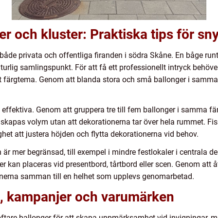
er och kluster: Praktiska tips för s
 både privata och offentliga firanden i södra Skåne. En båge runt
rlig samlingspunkt. För att få ett professionellt intryck behöve
igt färgtema. Genom att blanda stora och små ballonger i samma
 effektiva. Genom att gruppera tre till fem ballonger i samma f
et skapas volym utan att dekorationerna tar över hela rummet. F
het att justera höjden och flytta dekorationerna vid behov.
 är mer begränsad, till exempel i mindre festlokaler i centrala d
nger kan placeras vid presentbord, tårtbord eller scen. Genom at
tionerna samman till en helhet som upplevs genomarbetad.
ag, kampanjer och varumärken
 oftare ballonger för att skapa uppmärksamhet vid invigningar,