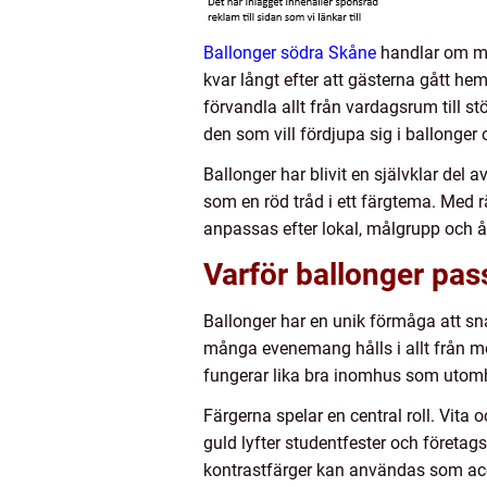
Ballonger södra Skåne
handlar om me
kvar långt efter att gästerna gått he
förvandla allt från vardagsrum till st
den som vill fördjupa sig i ballonger
Ballonger har blivit en självklar del
som en röd tråd i ett färgtema. Med r
anpassas efter lokal, målgrupp och år
Varför ballonger pass
Ballonger har en unik förmåga att sn
många evenemang hålls i allt från mod
fungerar lika bra inomhus som utom
Färgerna spelar en central roll. Vita
guld lyfter studentfester och företag
kontrastfärger kan användas som acce