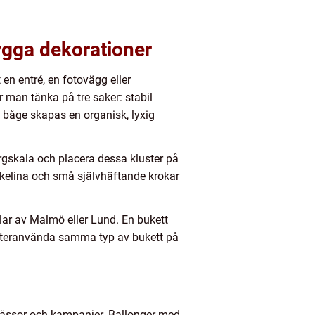
nygga dekorationer
 en entré, en fotovägg eller
r man tänka på tre saker: stabil
 båge skapas en organisk, lyxig
ärgskala och placera dessa kluster på
iskelina och små självhäftande krokar
elar av Malmö eller Lund. En bukett
t återanvända samma typ av bukett på
 mässor och kampanjer. Ballonger med