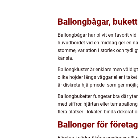
Ballongbågar, bukett
Ballongbågar har blivit en favorit vid
huvudbordet vid en middag ger en natu
stomme, variation i storlek och tydl
känsla.
Ballongkluster är enklare men väldigt
olika höjder längs väggar eller i tak
är diskreta hjälpmedel som ger möjlig
Ballongbuketter fungerar bra där ytan
med siffror, hjärtan eller temaballo
flera platser i lokalen binds dekora
Ballonger för föret
Företag i södra Skåne använder allt