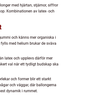
longer med hjärtan, stjärnor, siffror
öllop. Kombinationen av latex- och
t
t gummi och känns mer organiska i
ex fylls med helium brukar de sväva
t än latex och upplevs därför mer
äkert val när ett tydligt budskap ska
lekar och former blir ett starkt
m bågar och väggar, där ballongerna
mest dynamik i rummet.