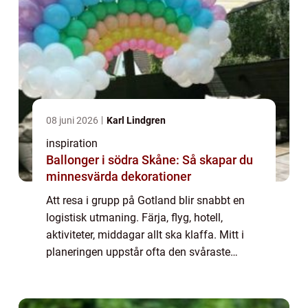
08 juni 2026
Karl Lindgren
inspiration
Ballonger i södra Skåne: Så skapar du
minnesvärda dekorationer
Att resa i grupp på Gotland blir snabbt en
logistisk utmaning. Färja, flyg, hotell,
aktiviteter, middagar allt ska klaffa. Mitt i
planeringen uppstår ofta den svåraste
frågan: hur tar sig alla tryggt och i tid mellan
Visby, boendet och öns sevärdhete...