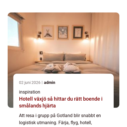
frågan: hur tar sig alla tryggt och i tid mellan
Visby, boendet och öns sevärdhete...
02 juni 2026
admin
inspiration
Hotell växjö så hittar du rätt boende i
smålands hjärta
Att resa i grupp på Gotland blir snabbt en
logistisk utmaning. Färja, flyg, hotell,