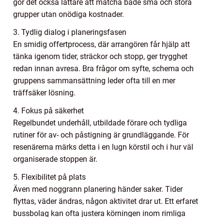
gör det också lättare att matcha både små och stora
grupper utan onödiga kostnader.
3. Tydlig dialog i planeringsfasen
En smidig offertprocess, där arrangören får hjälp att
tänka igenom tider, sträckor och stopp, ger trygghet
redan innan avresa. Bra frågor om syfte, schema och
gruppens sammansättning leder ofta till en mer
träffsäker lösning.
4. Fokus på säkerhet
Regelbundet underhåll, utbildade förare och tydliga
rutiner för av- och påstigning är grundläggande. För
resenärerna märks detta i en lugn körstil och i hur väl
organiserade stoppen är.
5. Flexibilitet på plats
Även med noggrann planering händer saker. Tider
flyttas, väder ändras, någon aktivitet drar ut. Ett erfaret
bussbolag kan ofta justera körningen inom rimliga