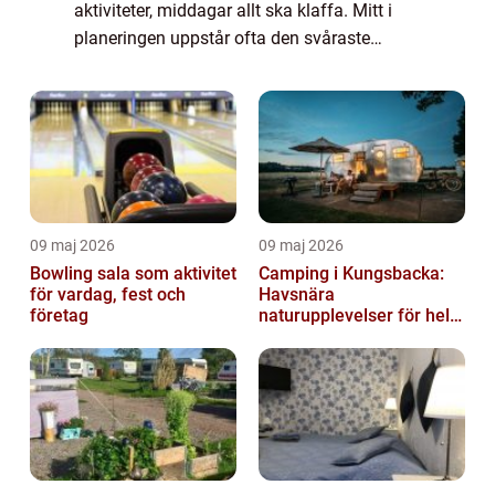
aktiviteter, middagar allt ska klaffa. Mitt i
planeringen uppstår ofta den svåraste
frågan: hur tar sig alla tryggt och i tid mellan
Visby, boendet och öns sevärdhete...
09 maj 2026
09 maj 2026
Bowling sala som aktivitet
Camping i Kungsbacka:
för vardag, fest och
Havsnära
företag
naturupplevelser för hela
familjen