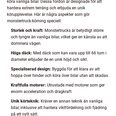
köra vanliga bilar. Dessa fordon är designade för att
hantera extrem terräng och erbjuda en unik
körupplevelse. Här är några aspekter som gör
monstertruck-körning speciell:
Storlek och kraft:
Monstertrucks är betydligt större
och tyngre än vanliga bilar, vilket ger en känsla av att
dominera vägen.
Höga däck:
Med däck som kan vara upp till 66 tum i
diameter erbjuder de en unik höjd och sikt.
Specialiserad design:
Byggda för att klara av att
hoppa över hinder och köra över bilar utan att skadas.
Kraftfulla motorer:
Utrustade med motorer som ger
enorm acceleration och dragkraft.
Unik körteknik:
Kräver en annan teknik än vanliga
bilar, inklusive att hantera viktfördelning och fjädring
på ett nytt sätt.