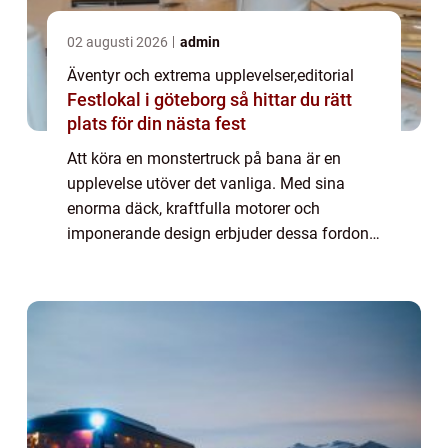
02 augusti 2026
admin
Äventyr och extrema upplevelser
,
editorial
Festlokal i göteborg så hittar du rätt
plats för din nästa fest
Att köra en monstertruck på bana är en
upplevelse utöver det vanliga. Med sina
enorma däck, kraftfulla motorer och
imponerande design erbjuder dessa fordon
en adrenalinfylld körning som få andra
fordon kan matcha....