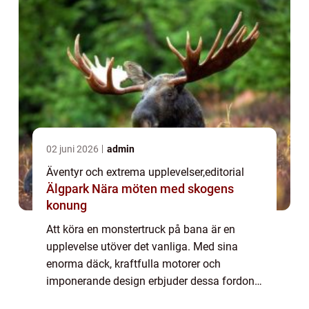
02 juni 2026
admin
Äventyr och extrema upplevelser
,
editorial
Älgpark Nära möten med skogens
konung
Att köra en monstertruck på bana är en
upplevelse utöver det vanliga. Med sina
enorma däck, kraftfulla motorer och
imponerande design erbjuder dessa fordon
en adrenalinfylld körning som få andra