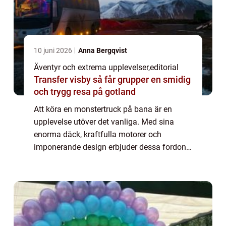
10 juni 2026
Anna Bergqvist
Äventyr och extrema upplevelser
,
editorial
Transfer visby så får grupper en smidig
och trygg resa på gotland
Att köra en monstertruck på bana är en
upplevelse utöver det vanliga. Med sina
enorma däck, kraftfulla motorer och
imponerande design erbjuder dessa fordon
en adrenalinfylld körning som få andra
fordon kan matcha....