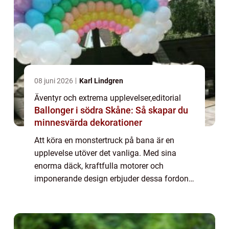
08 juni 2026
Karl Lindgren
Äventyr och extrema upplevelser
,
editorial
Ballonger i södra Skåne: Så skapar du
minnesvärda dekorationer
Att köra en monstertruck på bana är en
upplevelse utöver det vanliga. Med sina
enorma däck, kraftfulla motorer och
imponerande design erbjuder dessa fordon
en adrenalinfylld körning som få andra
fordon kan matcha....