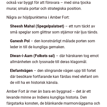
också var byggt för att försvara – med sina tjocka
murar, smala portar och strategiska position.
Några av höjdpunkterna i Amber Fort:
Sheesh Mahal (Spegelpalatset)
– ett rum täckt av
små speglar som glittrar som stjärnor när ljus tänds.
Ganesh Pol
– den konstnärligt målade porten som
leder in till de kungliga gemaken.
Diwan-i-Aam (Folkets sal)
– där härskaren tog emot
allmänheten och lyssnade till deras klagomål.
Elefantvägen
– den slingrande vägen upp till fortet
där besökare fortfarande kan färdas med elefant om
de vill ha en historisk känsla.
Amber Fort är mer än bara en byggnad – det är ett
levande minne av Indiens kungliga historia. Den
färgstarka konsten, de blänkande marmorväggarna och