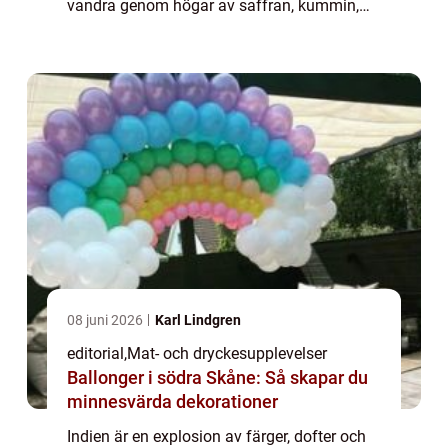
vandra genom högar av saffran, kummin,
chili och kardemumma, och uppleva en doft-
och s...
08 juni 2026
Karl Lindgren
editorial
,
Mat- och dryckesupplevelser
Ballonger i södra Skåne: Så skapar du
minnesvärda dekorationer
Indien är en explosion av färger, dofter och