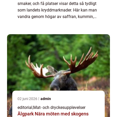
smaker, och få platser visar detta så tydligt
som landets kryddmarknader. Här kan man
vandra genom högar av saffran, kummin,
chili och kardemumma, och uppleva en doft-
och s...
02 juni 2026
admin
editorial
,
Mat- och dryckesupplevelser
Älgpark Nära möten med skogens