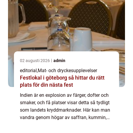
02 augusti 2026
admin
editorial
,
Mat- och dryckesupplevelser
Festlokal i göteborg så hittar du rätt
plats för din nästa fest
Indien är en explosion av färger, dofter och
smaker, och få platser visar detta så tydligt
som landets kryddmarknader. Här kan man
vandra genom högar av saffran, kummin,
chili och kardemumma, och uppleva en doft-
och s...