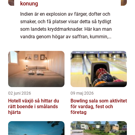
konung
Indien är en explosion av färger, dofter och
smaker, och få platser visar detta så tydligt
som landets kryddmarknader. Här kan man
vandra genom högar av saffran, kummin,
chili och kardemumma, och uppleva en doft-
och s...
02 juni 2026
09 maj 2026
Hotell växjö så hittar du
Bowling sala som aktivitet
rätt boende i smålands
för vardag, fest och
hjärta
företag