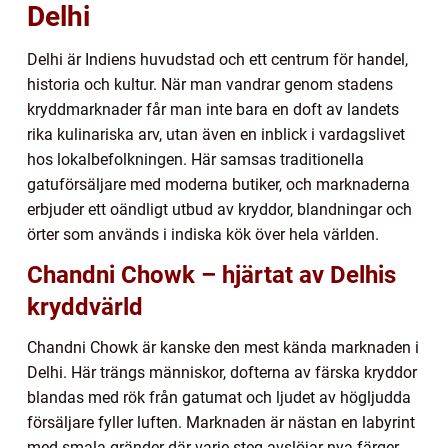
Delhi
Delhi är Indiens huvudstad och ett centrum för handel,
historia och kultur. När man vandrar genom stadens
kryddmarknader får man inte bara en doft av landets
rika kulinariska arv, utan även en inblick i vardagslivet
hos lokalbefolkningen. Här samsas traditionella
gatuförsäljare med moderna butiker, och marknaderna
erbjuder ett oändligt utbud av kryddor, blandningar och
örter som används i indiska kök över hela världen.
Chandni Chowk – hjärtat av Delhis
kryddvärld
Chandni Chowk är kanske den mest kända marknaden i
Delhi. Här trängs människor, dofterna av färska kryddor
blandas med rök från gatumat och ljudet av högljudda
försäljare fyller luften. Marknaden är nästan en labyrint
med smala gränder där varje steg avslöjar nya färger