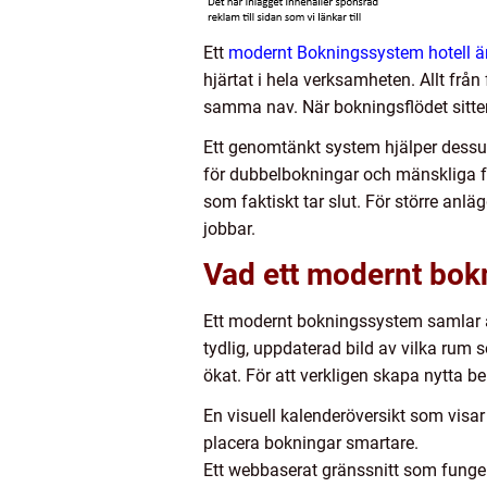
Ett
modernt Bokningssystem hotell ä
hjärtat i hela verksamheten. Allt frå
samma nav. När bokningsflödet sitter,
Ett genomtänkt system hjälper dessut
för dubbelbokningar och mänskliga fe
som faktiskt tar slut. För större anl
jobbar.
Vad ett modernt bokn
Ett modernt bokningssystem samlar al
tydlig, uppdaterad bild av vilka rum 
ökat. För att verkligen skapa nytta b
En visuell kalenderöversikt som visar
placera bokningar smartare.
Ett webbaserat gränssnitt som funger