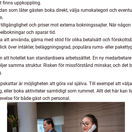
et finns uppkoppling.
 som låter gästen boka direkt, välja rumskategori och eventuell
n.
llgänglighet och priser mot externa bokningssajter. När någon 
elbokningar och sparar tid.
a att använda, gärna med stöd för olika betalsätt och förskottsb
lick över intäkter, beläggningsgrad, populära rums- eller pakett
m att hotellet kan standardisera arbetssättet. En ny medarbetare 
följer samma struktur. Risken för missförstånd minskar, och det bl
g.
skattar är möjligheten att göra val själva. Till exempel att välja
ing, eller boka aktiviteter samtidigt som rummet. Allt det här kan
evelse för både gäst och personal.