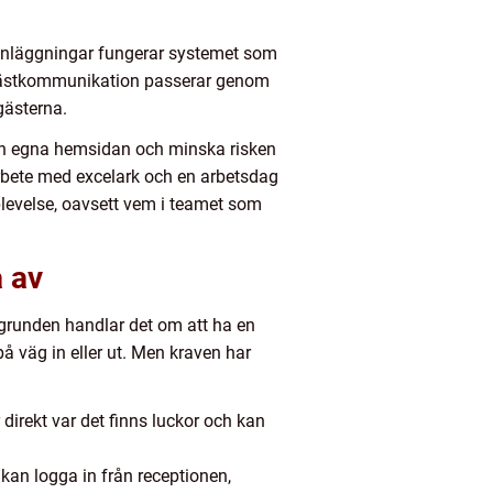
anläggningar fungerar systemet som
ch gästkommunikation passerar genom
gästerna.
den egna hemsidan och minska risken
arbete med excelark och en arbetsdag
plevelse, oavsett vem i teamet som
a av
 grunden handlar det om att ha en
på väg in eller ut. Men kraven har
 direkt var det finns luckor och kan
kan logga in från receptionen,