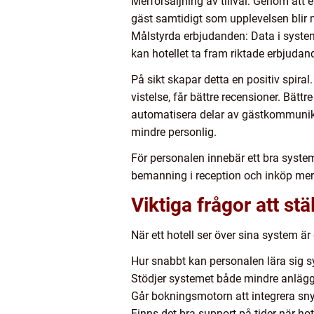
Merförsäljning av tillval: Genom att 
gäst samtidigt som upplevelsen blir 
Målstyrda erbjudanden: Data i syste
kan hotellet ta fram riktade erbjudan
På sikt skapar detta en positiv spira
vistelse, får bättre recensioner. Bätt
automatisera delar av gästkommunik
mindre personlig.
För personalen innebär ett bra syste
bemanning i reception och inköp mer 
Viktiga frågor att st
När ett hotell ser över sina system är 
Hur snabbt kan personalen lära sig s
Stödjer systemet både mindre anläggni
Går bokningsmotorn att integrera sn
Finns det bra support på tider när hote