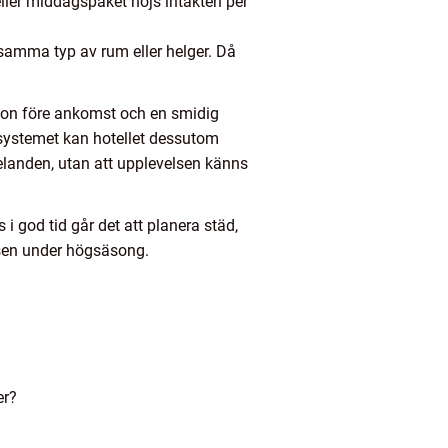
eller middagspaket höjs intäkten per
amma typ av rum eller helger. Då
ation före ankomst och en smidig
 i systemet kan hotellet dessutom
landen, utan att upplevelsen känns
 god tid går det att planera städ,
ssen under högsäsong.
er?