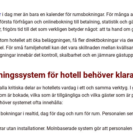
r
i dag mer än bara en kalender för rumsbokningar. För många 
n första förfrågan och onlinebokning till betalning, statistik o
 frigörs tid till det som verkligen betyder något: att ta hand om 
om hotellet att öka beläggningen, få fler direktbokningar via 
l. För små familjehotell kan det vara skillnaden mellan kvälls
äggningar innebär det kontroll, skalbarhet och en jämnare gästup
ingssystem för hotell behöver klar
la kritiska delar av hotellets vardag i ett och samma verktyg. I
som är bokade, vilka som är tillgängliga och vilka gäster som är 
ehöver systemet ofta innehålla:
 bokningar i realtid, dag för dag och rum för rum. Personalen ser
ar utan installationer. Molnbaserade system gör att personalen 