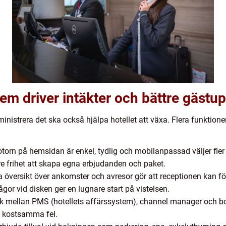
em driver intäkter och bättre gästu
nistrera det ska också hjälpa hotellet att växa. Flera funktione
orn på hemsidan är enkel, tydlig och mobilanpassad väljer fler g
re frihet att skapa egna erbjudanden och paket.
a översikt över ankomster och avresor gör att receptionen kan fö
ågor vid disken ger en lugnare start på vistelsen.
 mellan PMS (hotellets affärssystem), channel manager och bo
r kostsamma fel.