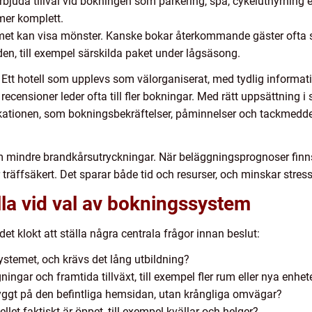
erbjuda tillval vid bokningen som parkering, spa, cykeluthyrning 
mer komplett.
met kan visa mönster. Kanske bokar återkommande gäster ofta s
den, till exempel särskilda paket under lågsäsong.
l. Ett hotell som upplevs som välorganiserat, med tydlig inform
re recensioner leder ofta till fler bokningar. Med rätt uppsättning
ationen, som bokningsbekräftelser, påminnelser och tackmedde
m mindre brandkårsutryckningar. När beläggningsprognoser finns i
träffsäkert. Det sparar både tid och resurser, och minskar stre
älla vid val av bokningssystem
det klokt att ställa några centrala frågor innan beslut:
ystemet, och krävs det lång utbildning?
ngar och framtida tillväxt, till exempel fler rum eller nya enhet
yggt på den befintliga hemsidan, utan krångliga omvägar?
llet faktiskt är öppet, till exempel kvällar och helger?