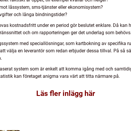
el mot låssystem, sms-tjänster eller ekonomisystem?
avgifter och långa bindningstider?
as kostnadsfritt under en period gör beslutet enklare. Då kan ho
gränssnittet och om rapporteringen ger det underlag som behövs
gssystem med speciallösningar, som kartbokning av specifika ru
att välja en leverantör som redan erbjuder dessa tillval. På så s
.
aserat system som är enkelt att komma igång med och samtidigt 
atistik kan företaget anigma vara värt att titta närmare på.
Läs fler inlägg här