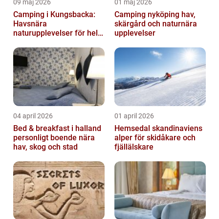
09 maj 2026
01 maj 2026
Camping i Kungsbacka:
Camping nyköping hav,
Havsnära
skärgård och naturnära
naturupplevelser för hela
upplevelser
familjen
04 april 2026
01 april 2026
Bed & breakfast i halland
Hemsedal skandinaviens
personligt boende nära
alper för skidåkare och
hav, skog och stad
fjällälskare