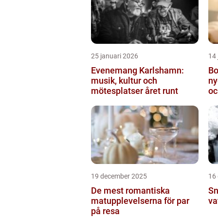
25 januari 2026
14 
Evenemang Karlshamn:
Bo
musik, kultur och
ny
mötesplatser året runt
oc
19 december 2025
16
De mest romantiska
Sn
matupplevelserna för par
va
på resa