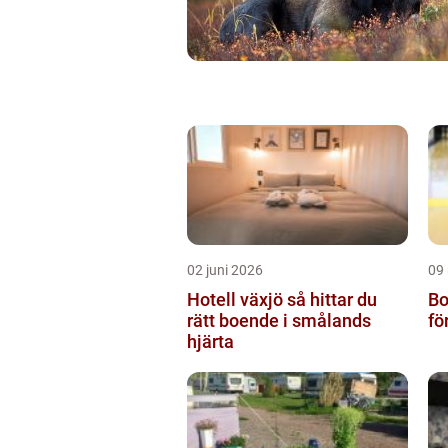
02 juni 2026
09
Hotell växjö så hittar du
Bo
rätt boende i smålands
fö
hjärta