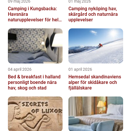
09 maj 2026
01 maj 2026
Camping i Kungsbacka:
Camping nyköping hav,
Havsnära
skärgård och naturnära
naturupplevelser för hela
upplevelser
familjen
04 april 2026
01 april 2026
Bed & breakfast i halland
Hemsedal skandinaviens
personligt boende nära
alper för skidåkare och
hav, skog och stad
fjällälskare