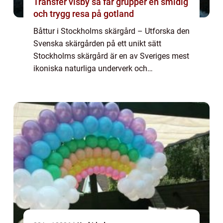
Transfer visby så får grupper en smidig
och trygg resa på gotland
Båttur i Stockholms skärgård – Utforska den
Svenska skärgården på ett unikt sätt
Stockholms skärgård är en av Sveriges mest
ikoniska naturliga underverk och
tillhandahåller en oöverträffad möjlighet att
upptäcka fantastiska vyer, pittoreska öar...