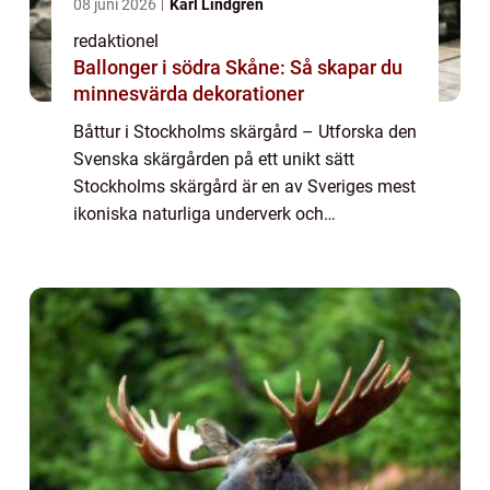
08 juni 2026
Karl Lindgren
redaktionel
Ballonger i södra Skåne: Så skapar du
minnesvärda dekorationer
Båttur i Stockholms skärgård – Utforska den
Svenska skärgården på ett unikt sätt
Stockholms skärgård är en av Sveriges mest
ikoniska naturliga underverk och
tillhandahåller en oöverträffad möjlighet att
upptäcka fantastiska vyer, pittoreska öar...