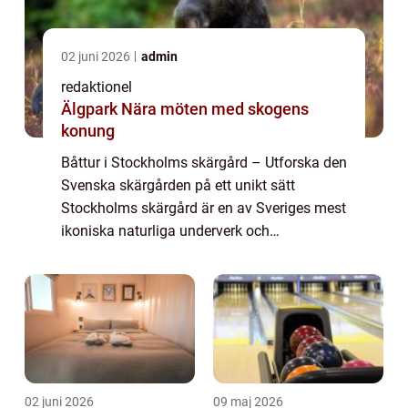
02 juni 2026
admin
redaktionel
Älgpark Nära möten med skogens
konung
Båttur i Stockholms skärgård – Utforska den
Svenska skärgården på ett unikt sätt
Stockholms skärgård är en av Sveriges mest
ikoniska naturliga underverk och
tillhandahåller en oöverträffad möjlighet att
upptäcka fantastiska vyer, pittoreska öar...
02 juni 2026
09 maj 2026