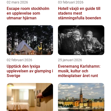
02 mars 2026
03 februari 2026
Escape room stockholm
Hotell växjö en guide till
en upplevelse som
stadens mest
utmanar hjärnan
stämningsfulla boenden
02 februari 2026
25 januari 2026
Upptäck den lyxiga
Evenemang Karlshamn:
upplevelsen av glamping i
musik, kultur och
Sverige
mötesplatser året runt