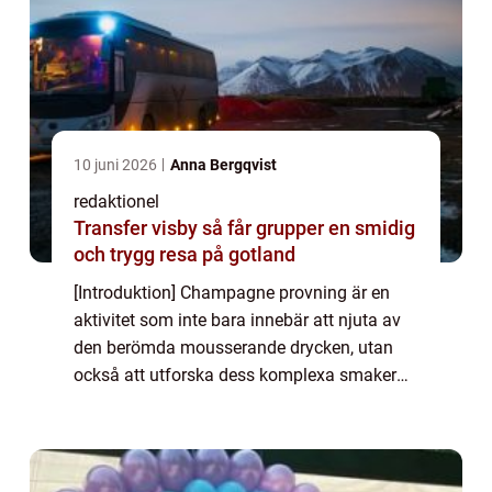
10 juni 2026
Anna Bergqvist
redaktionel
Transfer visby så får grupper en smidig
och trygg resa på gotland
[Introduktion] Champagne provning är en
aktivitet som inte bara innebär att njuta av
den berömda mousserande drycken, utan
också att utforska dess komplexa smaker
och aromer. I denna artikel kommer vi att ta
dig med på en fascinerande resa genom
värl...