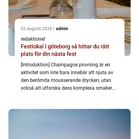
02 augusti 2026
admin
redaktionel
Festlokal i göteborg så hittar du rätt
plats för din nästa fest
[Introduktion] Champagne provning är en
aktivitet som inte bara innebär att njuta av
den berömda mousserande drycken, utan
också att utforska dess komplexa smaker
och aromer. I denna artikel kommer vi att ta
dig med på en fascinerande resa genom
värl...