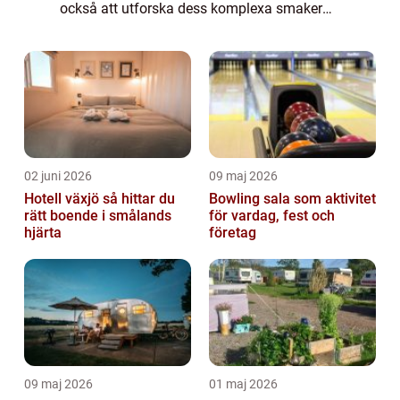
också att utforska dess komplexa smaker
och aromer. I denna artikel kommer vi att ta
dig med på en fascinerande resa genom
värl...
02 juni 2026
09 maj 2026
Hotell växjö så hittar du
Bowling sala som aktivitet
rätt boende i smålands
för vardag, fest och
hjärta
företag
09 maj 2026
01 maj 2026