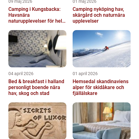
09 maj 2026
01 maj 2026
Camping i Kungsbacka:
Camping nyköping hav,
Havsnära
skärgård och naturnära
naturupplevelser för hela
upplevelser
familjen
04 april 2026
01 april 2026
Bed & breakfast i halland
Hemsedal skandinaviens
personligt boende nära
alper för skidåkare och
hav, skog och stad
fjällälskare