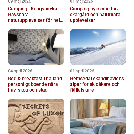
09 maj 2026
01 maj 2026
Camping i Kungsbacka:
Camping nyköping hav,
Havsnära
skärgård och naturnära
naturupplevelser för hela
upplevelser
familjen
04 april 2026
01 april 2026
Bed & breakfast i halland
Hemsedal skandinaviens
personligt boende nära
alper för skidåkare och
hav, skog och stad
fjällälskare