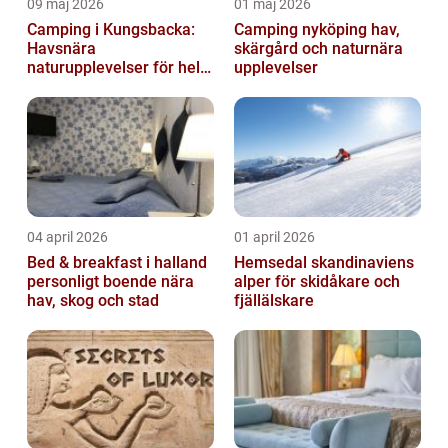
09 maj 2026
01 maj 2026
Camping i Kungsbacka:
Camping nyköping hav,
Havsnära
skärgård och naturnära
naturupplevelser för hela
upplevelser
familjen
04 april 2026
01 april 2026
Bed & breakfast i halland
Hemsedal skandinaviens
personligt boende nära
alper för skidåkare och
hav, skog och stad
fjällälskare