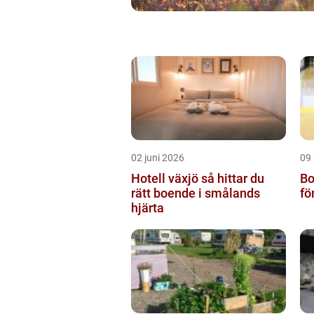
02 juni 2026
09
Hotell växjö så hittar du
Bo
rätt boende i smålands
fö
hjärta