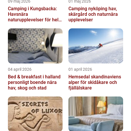
09 maj 2026
01 maj 2026
Camping i Kungsbacka:
Camping nyköping hav,
Havsnära
skärgård och naturnära
naturupplevelser för hela
upplevelser
familjen
04 april 2026
01 april 2026
Bed & breakfast i halland
Hemsedal skandinaviens
personligt boende nära
alper för skidåkare och
hav, skog och stad
fjällälskare