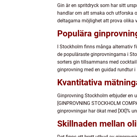
Gin är en spritdryck som har sitt ur
handlar om att smaka och utforska oli
deltagarna möjlighet att prova olika
Populära ginprovnin
I Stockholm finns många alternativ fö
de populäraste ginprovningarna i Sto
sorters gin tillsammans med cocktai
ginprovning med en guidad rundtur i 
Kvantitativa mätnin
Ginprovning Stockholm erbjuder en uni
[GINPROVNING STOCKHOLM COMPANY], h
ginprovningar har ökat med [XX]% unde
Skillnaden mellan ol
Det finns ett brett utbud av ginprovn