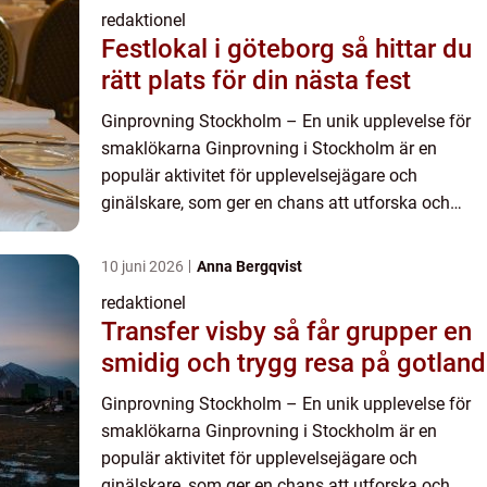
redaktionel
Festlokal i göteborg så hittar du
rätt plats för din nästa fest
Ginprovning Stockholm – En unik upplevelse för
smaklökarna Ginprovning i Stockholm är en
populär aktivitet för upplevelsejägare och
ginälskare, som ger en chans att utforska och
fördjupa kunskapen om denna klassiska
spritdryck. Att delta i en g...
10 juni 2026
Anna Bergqvist
redaktionel
Transfer visby så får grupper en
smidig och trygg resa på gotland
Ginprovning Stockholm – En unik upplevelse för
smaklökarna Ginprovning i Stockholm är en
populär aktivitet för upplevelsejägare och
ginälskare, som ger en chans att utforska och