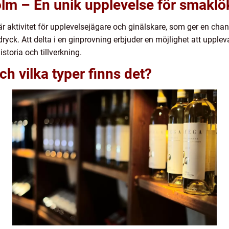
lm – En unik upplevelse för smaklö
r aktivitet för upplevelsejägare och ginälskare, som ger en chan
yck. Att delta i en ginprovning erbjuder en möjlighet att upplev
toria och tillverkning.
h vilka typer finns det?