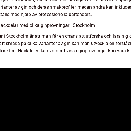
varianter av gin och deras smakprofiler, medan andra kan inkluder
tails med hjälp av professionella bartenders.
nackdelar med olika ginprovningar i Stockholm
r i Stockholm är att man får en chans att utforska och lära sig o
att smaka på olika varianter av gin kan man utveckla en förståel
föredrar. Nackdelen kan vara att vissa ginprovningar kan vara