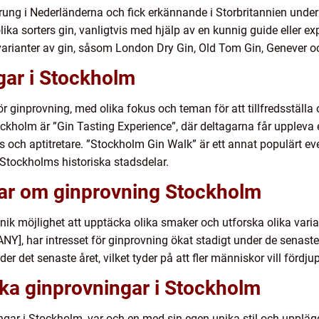
sprung i Nederländerna och fick erkännande i Storbritannien unde
ka sorters gin, vanligtvis med hjälp av en kunnig guide eller exp
 varianter av gin, såsom London Dry Gin, Old Tom Gin, Genever o
gar i Stockholm
r ginprovning, med olika fokus och teman för att tillfredsställa
ckholm är ”Gin Tasting Experience”, där deltagarna får uppleva
ls och aptitretare. ”Stockholm Gin Walk” är ett annat populärt
Stockholms historiska stadsdelar.
gar om ginprovning Stockholm
k möjlighet att upptäcka olika smaker och utforska olika variante
ar intresset för ginprovning ökat stadigt under de senaste 
r det senaste året, vilket tyder på att fler människor vill fördj
ika ginprovningar i Stockholm
ingar i Stockholm, var och en med sin egen unika stil och upplä