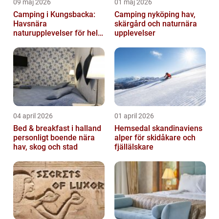
09 maj 2026
01 maj 2026
Camping i Kungsbacka:
Camping nyköping hav,
Havsnära
skärgård och naturnära
naturupplevelser för hela
upplevelser
familjen
04 april 2026
01 april 2026
Bed & breakfast i halland
Hemsedal skandinaviens
personligt boende nära
alper för skidåkare och
hav, skog och stad
fjällälskare