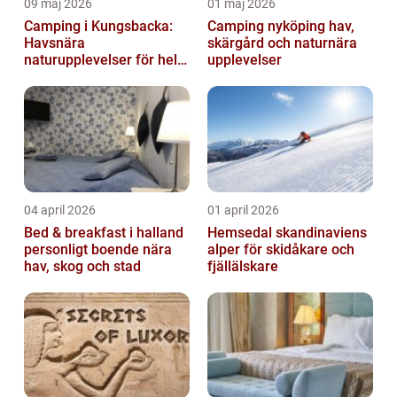
09 maj 2026
01 maj 2026
Camping i Kungsbacka:
Camping nyköping hav,
Havsnära
skärgård och naturnära
naturupplevelser för hela
upplevelser
familjen
04 april 2026
01 april 2026
Bed & breakfast i halland
Hemsedal skandinaviens
personligt boende nära
alper för skidåkare och
hav, skog och stad
fjällälskare