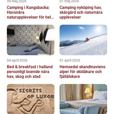
09 maj 2026
01 maj 2026
Camping i Kungsbacka:
Camping nyköping hav,
Havsnära
skärgård och naturnära
naturupplevelser för hela
upplevelser
familjen
04 april 2026
01 april 2026
Bed & breakfast i halland
Hemsedal skandinaviens
personligt boende nära
alper för skidåkare och
hav, skog och stad
fjällälskare