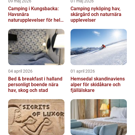
09 maj 2026
01 maj 2026
Camping i Kungsbacka:
Camping nyköping hav,
Havsnära
skärgård och naturnära
naturupplevelser för hela
upplevelser
familjen
04 april 2026
01 april 2026
Bed & breakfast i halland
Hemsedal skandinaviens
personligt boende nära
alper för skidåkare och
hav, skog och stad
fjällälskare