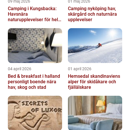
09 maj 2026
01 maj 2026
Camping i Kungsbacka:
Camping nyköping hav,
Havsnära
skärgård och naturnära
naturupplevelser för hela
upplevelser
familjen
04 april 2026
01 april 2026
Bed & breakfast i halland
Hemsedal skandinaviens
personligt boende nära
alper för skidåkare och
hav, skog och stad
fjällälskare