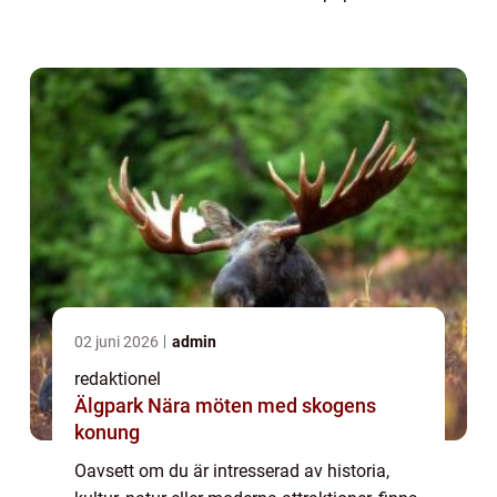
sevärdheterna i Linköping och även
diskutera deras unika egenskaper och
historis...
02 juni 2026
admin
redaktionel
Älgpark Nära möten med skogens
konung
Oavsett om du är intresserad av historia,