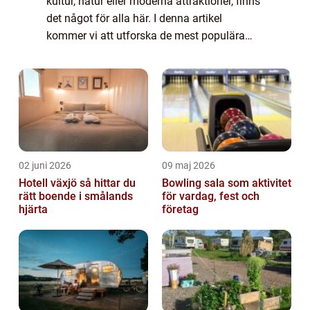
kultur, natur eller moderna attraktioner, finns
det något för alla här. I denna artikel
kommer vi att utforska de mest populära
sevärdheterna i Linköping och även
diskutera deras unika egenskaper och
historis...
02 juni 2026
09 maj 2026
Hotell växjö så hittar du
Bowling sala som aktivitet
rätt boende i smålands
för vardag, fest och
hjärta
företag