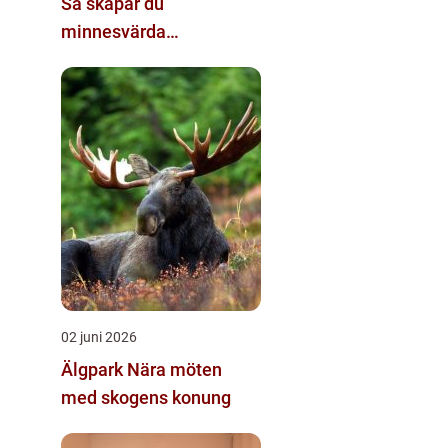
Så skapar du
minnesvärda
dekorationer
02 juni 2026
Älgpark Nära möten
med skogens konung