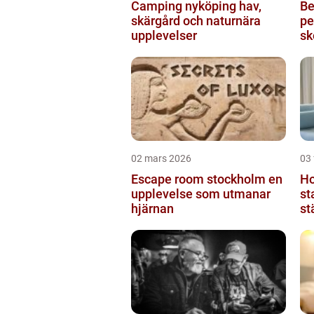
Camping nyköping hav,
Be
skärgård och naturnära
pe
upplevelser
sk
02 mars 2026
03 
Escape room stockholm en
Hotel
upplevelse som utmanar
st
hjärnan
st