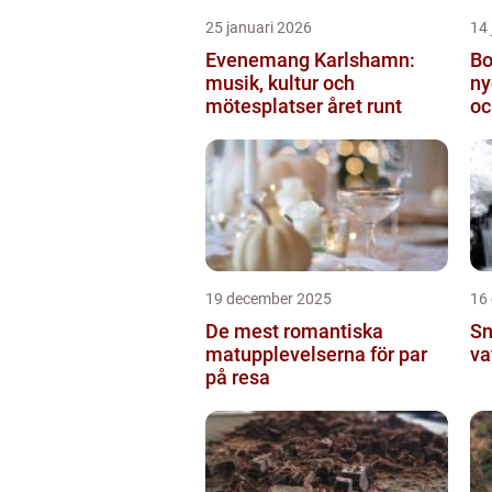
25 januari 2026
14 
Evenemang Karlshamn:
Bo
musik, kultur och
ny
mötesplatser året runt
oc
19 december 2025
16
De mest romantiska
Sn
matupplevelserna för par
va
på resa