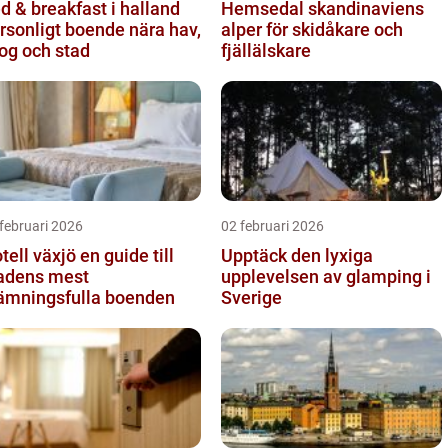
d & breakfast i halland
Hemsedal skandinaviens
rsonligt boende nära hav,
alper för skidåkare och
og och stad
fjällälskare
februari 2026
02 februari 2026
l växjö en guide till
Upptäck den lyxiga
adens mest
upplevelsen av glamping i
ämningsfulla boenden
Sverige