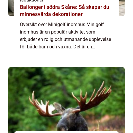
Ballonger i södra Skåne: Så skapar du
minnesvärda dekorationer
Översikt över Minigolf inomhus Minigolf
inomhus är en populär aktivitet som
erbjuder en rolig och utmanande upplevelse
för både barn och vuxna. Det är en
inomhusversion av den klassiska
minigolfbanan som låter spelarna tävla mot
varandra i en kontrol...