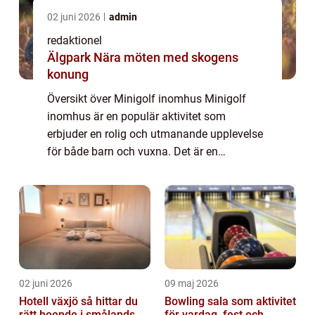
02 juni 2026
admin
redaktionel
Älgpark Nära möten med skogens
konung
Översikt över Minigolf inomhus Minigolf
inomhus är en populär aktivitet som
erbjuder en rolig och utmanande upplevelse
för både barn och vuxna. Det är en
inomhusversion av den klassiska
minigolfbanan som låter spelarna tävla mot
varandra i en kontrol...
02 juni 2026
09 maj 2026
Hotell växjö så hittar du
Bowling sala som aktivitet
rätt boende i smålands
för vardag, fest och