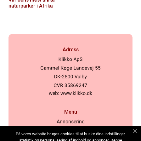
naturparker i Afrika
Adress
web:
www.klikko.dk
Menu
Annonsering
Om oss
På vores website bruges cookies til at huske dine indstillinger,
Cookies
statistik og personalisering af indhold og annoncer. Denne