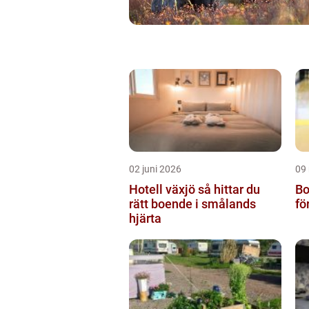
02 juni 2026
09
Hotell växjö så hittar du
Bo
rätt boende i smålands
fö
hjärta