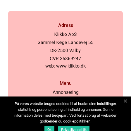
Adress
web:
www.klikko.dk
Menu
Annonsering
Om oss
På vores website bruges cookies til at huske dine indstillinger,
Cookies
statistik og personalisering af indhold og annoncer. Denne
information deles med tredjepart. Ved fortsat brug af websiden
Kontakta oss
godkender du cookiepolitikken.
Sitemap
Ok
Privatlivspolitik