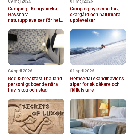
09 maj 2026
01 maj 2026
Camping i Kungsbacka:
Camping nyköping hav,
Havsnära
skärgård och naturnära
naturupplevelser för hela
upplevelser
familjen
04 april 2026
01 april 2026
Bed & breakfast i halland
Hemsedal skandinaviens
personligt boende nära
alper för skidåkare och
hav, skog och stad
fjällälskare