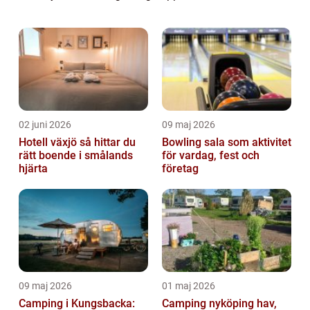
om du är en erfaren besökare eller planerar
ditt första besök, erbjuder Stockholm 2023
ett ...
02 juni 2026
09 maj 2026
Hotell växjö så hittar du
Bowling sala som aktivitet
rätt boende i smålands
för vardag, fest och
hjärta
företag
09 maj 2026
01 maj 2026
Camping i Kungsbacka:
Camping nyköping hav,