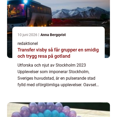
10 juni 2026
Anna Bergqvist
redaktionel
Transfer visby så får grupper en smidig
och trygg resa på gotland
Utforska och njut av Stockholm 2023
Upplevelser som imponerar Stockholm,
Sveriges huvudstad, är en pulserande stad
fylld med oförglömliga upplevelser. Oavsett
om du är en erfaren besökare eller planerar
ditt första besök, erbjuder Stockholm 2023
ett ...