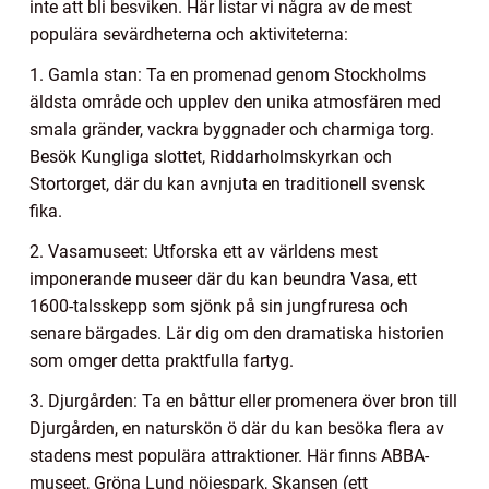
inte att bli besviken. Här listar vi några av de mest
populära sevärdheterna och aktiviteterna:
1. Gamla stan: Ta en promenad genom Stockholms
äldsta område och upplev den unika atmosfären med
smala gränder, vackra byggnader och charmiga torg.
Besök Kungliga slottet, Riddarholmskyrkan och
Stortorget, där du kan avnjuta en traditionell svensk
fika.
2. Vasamuseet: Utforska ett av världens mest
imponerande museer där du kan beundra Vasa, ett
1600-talsskepp som sjönk på sin jungfruresa och
senare bärgades. Lär dig om den dramatiska historien
som omger detta praktfulla fartyg.
3. Djurgården: Ta en båttur eller promenera över bron till
Djurgården, en naturskön ö där du kan besöka flera av
stadens mest populära attraktioner. Här finns ABBA-
museet, Gröna Lund nöjespark, Skansen (ett