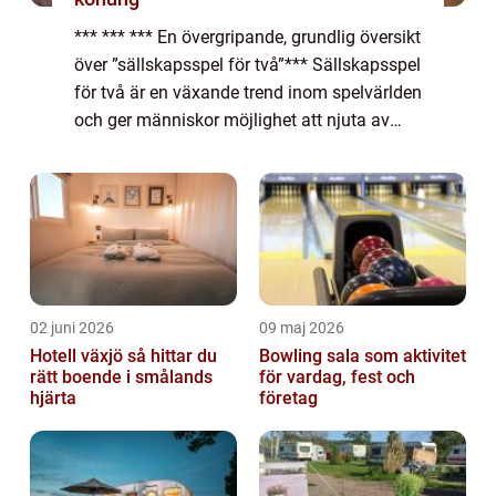
*** *** *** En övergripande, grundlig översikt
över ”sällskapsspel för två”*** Sällskapsspel
för två är en växande trend inom spelvärlden
och ger människor möjlighet att njuta av
gemenskap och tävlingsanda i en intimare
och mer fokuserad ...
02 juni 2026
09 maj 2026
Hotell växjö så hittar du
Bowling sala som aktivitet
rätt boende i smålands
för vardag, fest och
hjärta
företag