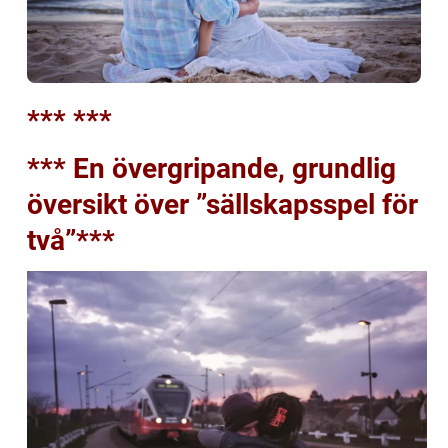
*** ***
*** En övergripande, grundlig
översikt över ”sällskapsspel för
två”***