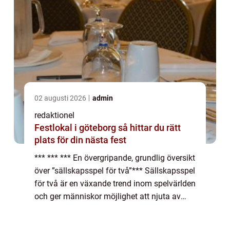
02 augusti 2026
admin
redaktionel
Festlokal i göteborg så hittar du rätt
plats för din nästa fest
*** *** *** En övergripande, grundlig översikt
över ”sällskapsspel för två”*** Sällskapsspel
för två är en växande trend inom spelvärlden
och ger människor möjlighet att njuta av
gemenskap och tävlingsanda i en intimare
och mer fokuserad ...