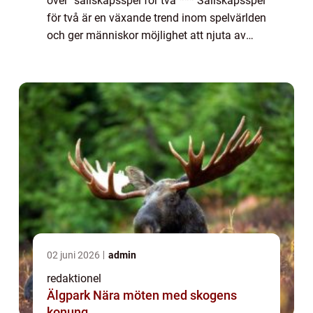
över ”sällskapsspel för två”*** Sällskapsspel
för två är en växande trend inom spelvärlden
och ger människor möjlighet att njuta av
gemenskap och tävlingsanda i en intimare
och mer fokuserad ...
02 juni 2026
admin
redaktionel
Älgpark Nära möten med skogens
konung