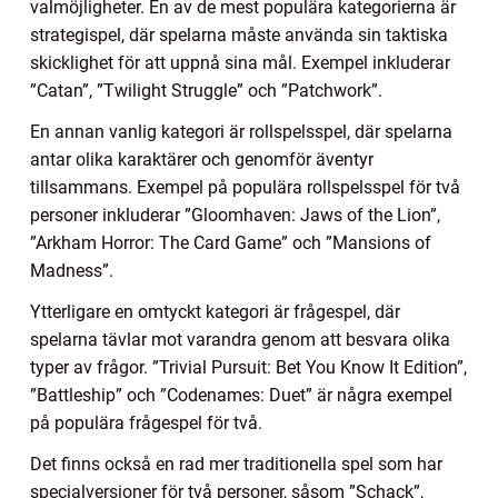
valmöjligheter. En av de mest populära kategorierna är
strategispel, där spelarna måste använda sin taktiska
skicklighet för att uppnå sina mål. Exempel inkluderar
”Catan”, ”Twilight Struggle” och ”Patchwork”.
En annan vanlig kategori är rollspelsspel, där spelarna
antar olika karaktärer och genomför äventyr
tillsammans. Exempel på populära rollspelsspel för två
personer inkluderar ”Gloomhaven: Jaws of the Lion”,
”Arkham Horror: The Card Game” och ”Mansions of
Madness”.
Ytterligare en omtyckt kategori är frågespel, där
spelarna tävlar mot varandra genom att besvara olika
typer av frågor. ”Trivial Pursuit: Bet You Know It Edition”,
”Battleship” och ”Codenames: Duet” är några exempel
på populära frågespel för två.
Det finns också en rad mer traditionella spel som har
specialversioner för två personer, såsom ”Schack”,