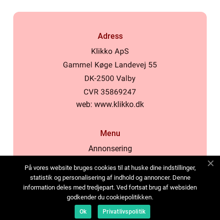
Adress
web:
www.klikko.dk
Menu
Annonsering
Om oss
På vores website bruges cookies til at huske dine indstillinger,
Cookies
statistik og personalisering af indhold og annoncer. Denne
information deles med tredjepart. Ved fortsat brug af websiden
Kontakta oss
godkender du cookiepolitikken.
Sitemap
Ok
Privatlivspolitik