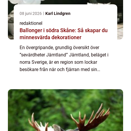
08 juni 2026
Karl Lindgren
redaktionel
Ballonger i södra Skåne: Så skapar du
minnesvärda dekorationer
En övergripande, grundlig översikt över
”sevärdheter Jämtland” Jämtland, beläget i
norra Sverige, är en region som lockar
besökare från när och fjärran med sin
oändliga skönhet och fascinerande historia.
Här finner man en mängd sevärdhete...