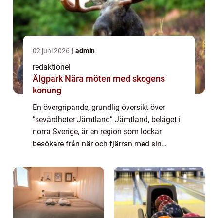
02 juni 2026
admin
redaktionel
Älgpark Nära möten med skogens
konung
En övergripande, grundlig översikt över
”sevärdheter Jämtland” Jämtland, beläget i
norra Sverige, är en region som lockar
besökare från när och fjärran med sin
oändliga skönhet och fascinerande historia.
Här finner man en mängd sevärdhete...