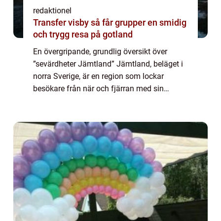
redaktionel
Transfer visby så får grupper en smidig
och trygg resa på gotland
En övergripande, grundlig översikt över
”sevärdheter Jämtland” Jämtland, beläget i
norra Sverige, är en region som lockar
besökare från när och fjärran med sin
oändliga skönhet och fascinerande historia.
Här finner man en mängd sevärdhete...