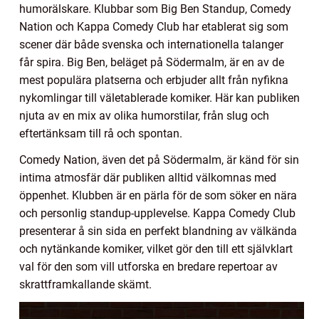
humorälskare. Klubbar som Big Ben Standup, Comedy
Nation och Kappa Comedy Club har etablerat sig som
scener där både svenska och internationella talanger
får spira. Big Ben, beläget på Södermalm, är en av de
mest populära platserna och erbjuder allt från nyfikna
nykomlingar till väletablerade komiker. Här kan publiken
njuta av en mix av olika humorstilar, från slug och
eftertänksam till rå och spontan.
Comedy Nation, även det på Södermalm, är känd för sin
intima atmosfär där publiken alltid välkomnas med
öppenhet. Klubben är en pärla för de som söker en nära
och personlig standup-upplevelse. Kappa Comedy Club
presenterar å sin sida en perfekt blandning av välkända
och nytänkande komiker, vilket gör den till ett självklart
val för den som vill utforska en bredare repertoar av
skrattframkallande skämt.