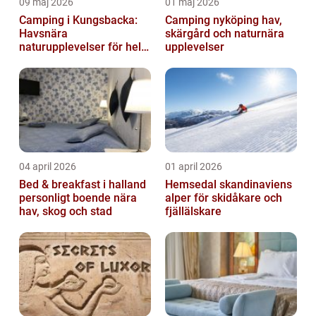
09 maj 2026
01 maj 2026
Camping i Kungsbacka:
Camping nyköping hav,
Havsnära
skärgård och naturnära
naturupplevelser för hela
upplevelser
familjen
04 april 2026
01 april 2026
Bed & breakfast i halland
Hemsedal skandinaviens
personligt boende nära
alper för skidåkare och
hav, skog och stad
fjällälskare