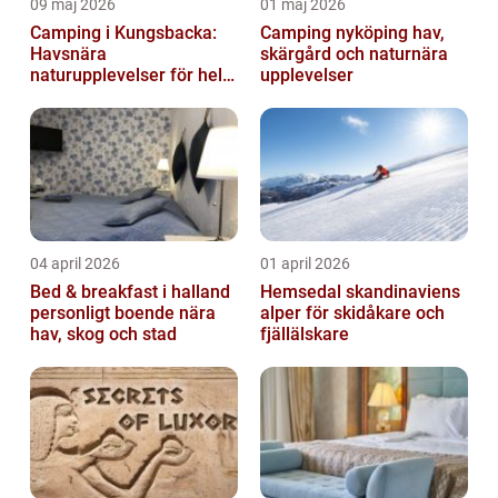
09 maj 2026
01 maj 2026
Camping i Kungsbacka:
Camping nyköping hav,
Havsnära
skärgård och naturnära
naturupplevelser för hela
upplevelser
familjen
04 april 2026
01 april 2026
Bed & breakfast i halland
Hemsedal skandinaviens
personligt boende nära
alper för skidåkare och
hav, skog och stad
fjällälskare