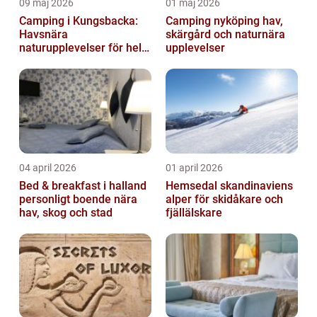
09 maj 2026
01 maj 2026
Camping i Kungsbacka:
Camping nyköping hav,
Havsnära
skärgård och naturnära
naturupplevelser för hela
upplevelser
familjen
04 april 2026
01 april 2026
Bed & breakfast i halland
Hemsedal skandinaviens
personligt boende nära
alper för skidåkare och
hav, skog och stad
fjällälskare