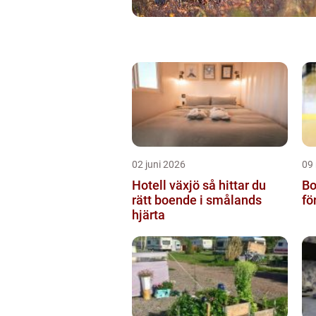
02 juni 2026
09
Hotell växjö så hittar du
Bo
rätt boende i smålands
fö
hjärta