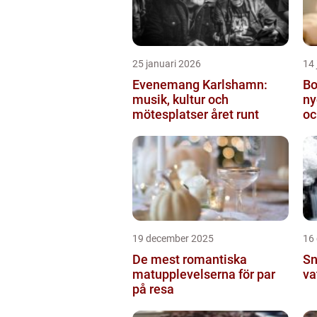
25 januari 2026
14 
Evenemang Karlshamn:
Bo
musik, kultur och
ny
mötesplatser året runt
oc
19 december 2025
16
De mest romantiska
Sn
matupplevelserna för par
va
på resa