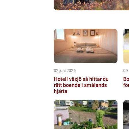
02 juni 2026
09
Hotell växjö så hittar du
Bo
rätt boende i smålands
fö
hjärta