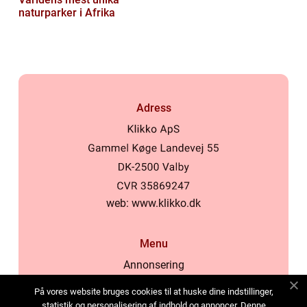
naturparker i Afrika
Adress
web:
www.klikko.dk
Menu
Annonsering
Om oss
På vores website bruges cookies til at huske dine indstillinger,
Cookies
statistik og personalisering af indhold og annoncer. Denne