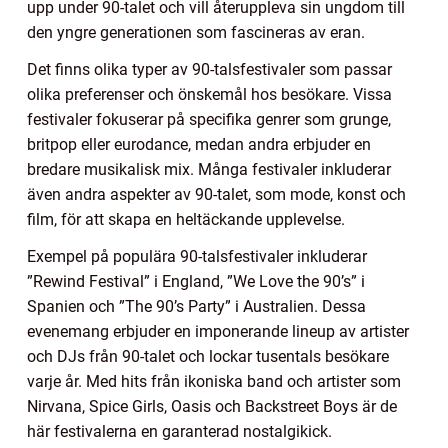
upp under 90-talet och vill återuppleva sin ungdom till
den yngre generationen som fascineras av eran.
Det finns olika typer av 90-talsfestivaler som passar
olika preferenser och önskemål hos besökare. Vissa
festivaler fokuserar på specifika genrer som grunge,
britpop eller eurodance, medan andra erbjuder en
bredare musikalisk mix. Många festivaler inkluderar
även andra aspekter av 90-talet, som mode, konst och
film, för att skapa en heltäckande upplevelse.
Exempel på populära 90-talsfestivaler inkluderar
”Rewind Festival” i England, ”We Love the 90’s” i
Spanien och ”The 90’s Party” i Australien. Dessa
evenemang erbjuder en imponerande lineup av artister
och DJs från 90-talet och lockar tusentals besökare
varje år. Med hits från ikoniska band och artister som
Nirvana, Spice Girls, Oasis och Backstreet Boys är de
här festivalerna en garanterad nostalgikick.