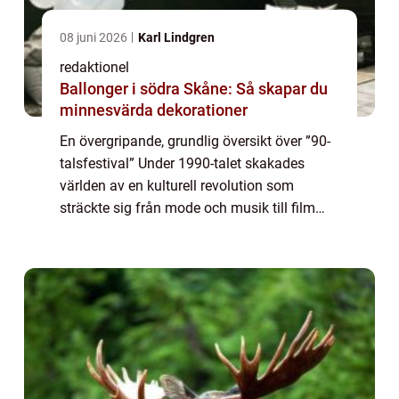
08 juni 2026
Karl Lindgren
redaktionel
Ballonger i södra Skåne: Så skapar du
minnesvärda dekorationer
En övergripande, grundlig översikt över ”90-
talsfestival” Under 1990-talet skakades
världen av en kulturell revolution som
sträckte sig från mode och musik till film
och konst. För att hedra denna ikoniska era
har 90-talsfestivaler blomst...