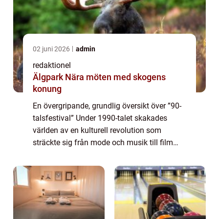
02 juni 2026
admin
redaktionel
Älgpark Nära möten med skogens
konung
En övergripande, grundlig översikt över ”90-
talsfestival” Under 1990-talet skakades
världen av en kulturell revolution som
sträckte sig från mode och musik till film
och konst. För att hedra denna ikoniska era
har 90-talsfestivaler blomst...