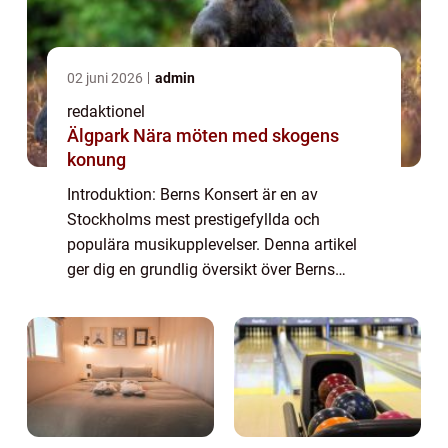
02 juni 2026
admin
redaktionel
Älgpark Nära möten med skogens
konung
Introduktion: Berns Konsert är en av
Stockholms mest prestigefyllda och
populära musikupplevelser. Denna artikel
ger dig en grundlig översikt över Berns
Konsert, med fokus på vad det är, de olika
typerna av konserter som erbjuds, populära
evenemang o...