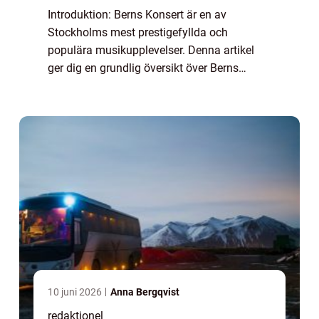
Introduktion: Berns Konsert är en av
Stockholms mest prestigefyllda och
populära musikupplevelser. Denna artikel
ger dig en grundlig översikt över Berns
Konsert, med fokus på vad det är, de olika
typerna av konserter som erbjuds, populära
evenemang o...
10 juni 2026
Anna Bergqvist
redaktionel