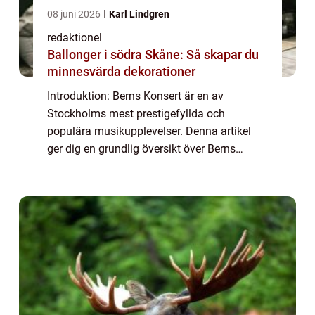
08 juni 2026
Karl Lindgren
redaktionel
Ballonger i södra Skåne: Så skapar du
minnesvärda dekorationer
Introduktion: Berns Konsert är en av
Stockholms mest prestigefyllda och
populära musikupplevelser. Denna artikel
ger dig en grundlig översikt över Berns
Konsert, med fokus på vad det är, de olika
typerna av konserter som erbjuds, populära
evenemang o...