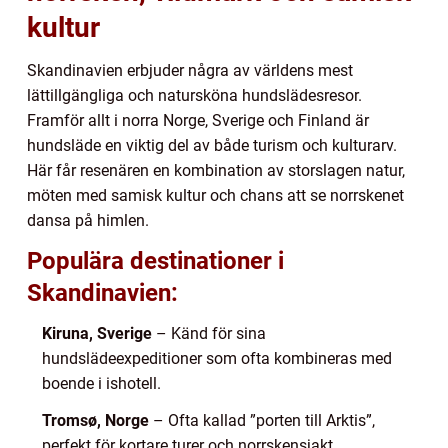
kultur
Skandinavien erbjuder några av världens mest
lättillgängliga och natursköna hundslädesresor.
Framför allt i norra Norge, Sverige och Finland är
hundsläde en viktig del av både turism och kulturarv.
Här får resenären en kombination av storslagen natur,
möten med samisk kultur och chans att se norrskenet
dansa på himlen.
Populära destinationer i
Skandinavien:
Kiruna, Sverige
– Känd för sina
hundslädeexpeditioner som ofta kombineras med
boende i ishotell.
Tromsø, Norge
– Ofta kallad ”porten till Arktis”,
perfekt för kortare turer och norrskensjakt.