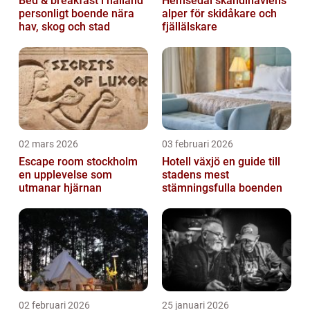
Bed & breakfast i halland
Hemsedal skandinaviens
personligt boende nära
alper för skidåkare och
hav, skog och stad
fjällälskare
02 mars 2026
03 februari 2026
Escape room stockholm
Hotell växjö en guide till
en upplevelse som
stadens mest
utmanar hjärnan
stämningsfulla boenden
02 februari 2026
25 januari 2026