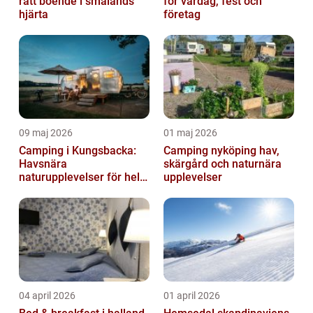
rätt boende i smålands
för vardag, fest och
hjärta
företag
09 maj 2026
01 maj 2026
Camping i Kungsbacka:
Camping nyköping hav,
Havsnära
skärgård och naturnära
naturupplevelser för hela
upplevelser
familjen
04 april 2026
01 april 2026