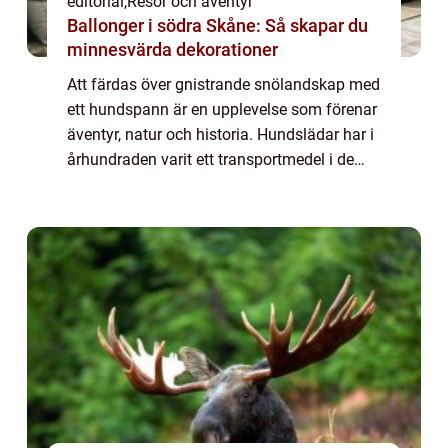
editorial
,
Resor och äventyr
Ballonger i södra Skåne: Så skapar du
minnesvärda dekorationer
Att färdas över gnistrande snölandskap med
ett hundspann är en upplevelse som förenar
äventyr, natur och historia. Hundslädar har i
århundraden varit ett transportmedel i de
arktiska områdena, men idag &...