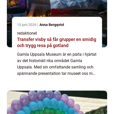
10 juni 2026
Anna Bergqvist
redaktionel
Transfer visby så får grupper en smidig
och trygg resa på gotland
Gamla Uppsala Museum är en pärla i hjärtat
av det historiskt rika området Gamla
Uppsala. Med sin omfattande samling och
spännande presentation tar museet oss med
på en resa genom historien för att ge en
djupare förståelse för de fascinerande
skatter ...