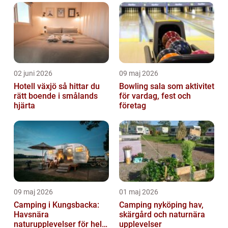
djupare förståelse för de fascinerande
skatter ...
02 juni 2026
09 maj 2026
Hotell växjö så hittar du
Bowling sala som aktivitet
rätt boende i smålands
för vardag, fest och
hjärta
företag
09 maj 2026
01 maj 2026
Camping i Kungsbacka:
Camping nyköping hav,
Havsnära
skärgård och naturnära
naturupplevelser för hela
upplevelser