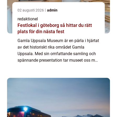
02 augusti 2026
admin
redaktionel
Festlokal i göteborg så hittar du rätt
plats för din nästa fest
Gamla Uppsala Museum är en pärla i hjärtat
av det historiskt rika området Gamla
Uppsala. Med sin omfattande samling och
spännande presentation tar museet oss med
på en resa genom historien för att ge en
djupare förståelse för de fascinerande
skatter ...