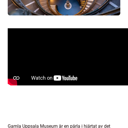
Gamla Uppsala Museum är en pärla i hjärtat av det