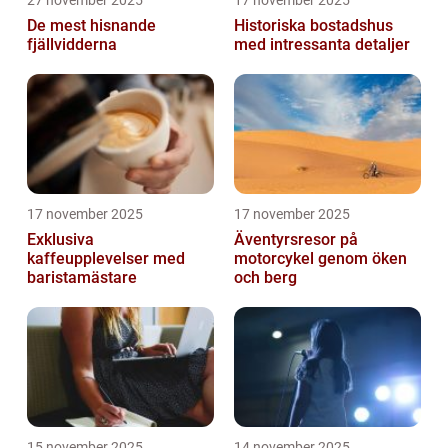
De mest hisnande
Historiska bostadshus
fjällvidderna
med intressanta detaljer
17 november 2025
17 november 2025
Exklusiva
Äventyrsresor på
kaffeupplevelser med
motorcykel genom öken
baristamästare
och berg
15 november 2025
14 november 2025