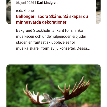
08 juni 2026
Karl Lindgren
redaktionel
Ballonger i södra Skåne: Så skapar du
minnesvärda dekorationer
Bakgrund Stockholm är känt för sin rika
musikscen och under julperioden erbjuder
staden en fantastisk upplevelse för
musikälskare i form av julkonserter. Dessa
konserter skapar en exceptionell atmosfär
och sprider julkänslan genom vacker musik
och så...