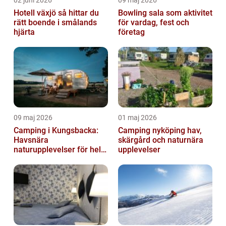
02 juni 2026
09 maj 2026
Hotell växjö så hittar du
Bowling sala som aktivitet
rätt boende i smålands
för vardag, fest och
hjärta
företag
09 maj 2026
01 maj 2026
Camping i Kungsbacka:
Camping nyköping hav,
Havsnära
skärgård och naturnära
naturupplevelser för hela
upplevelser
familjen