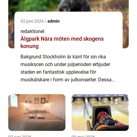
02 juni 2026
admin
redaktionel
Älgpark Nära möten med skogens
konung
Bakgrund Stockholm är känt för sin rika
musikscen och under julperioden erbjuder
staden en fantastisk upplevelse för
musikälskare i form av julkonserter. Dessa
konserter skapar en exceptionell atmosfär
och sprider julkänslan genom vacker musik
och så...