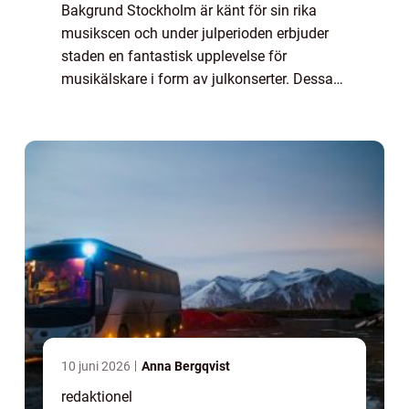
Bakgrund Stockholm är känt för sin rika
musikscen och under julperioden erbjuder
staden en fantastisk upplevelse för
musikälskare i form av julkonserter. Dessa
konserter skapar en exceptionell atmosfär
och sprider julkänslan genom vacker musik
och så...
10 juni 2026
Anna Bergqvist
redaktionel