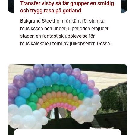
Transfer visby så får grupper en smidig
och trygg resa på gotland
Bakgrund Stockholm är känt för sin rika
musikscen och under julperioden erbjuder
staden en fantastisk upplevelse för
musikälskare i form av julkonserter. Dessa
konserter skapar en exceptionell atmosfär
och sprider julkänslan genom vacker musik
och så...