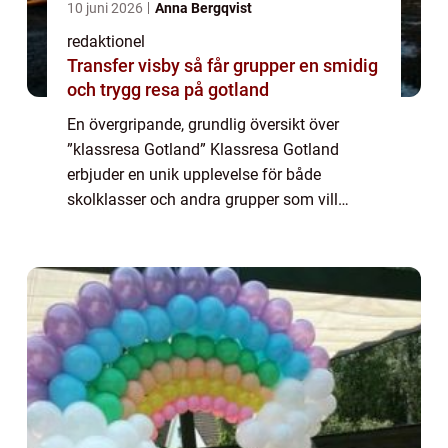
10 juni 2026
Anna Bergqvist
redaktionel
Transfer visby så får grupper en smidig
och trygg resa på gotland
En övergripande, grundlig översikt över
”klassresa Gotland” Klassresa Gotland
erbjuder en unik upplevelse för både
skolklasser och andra grupper som vill
utforska och lära sig mer om den historiska
ön. Med sina rika kulturhistoriska sevär...