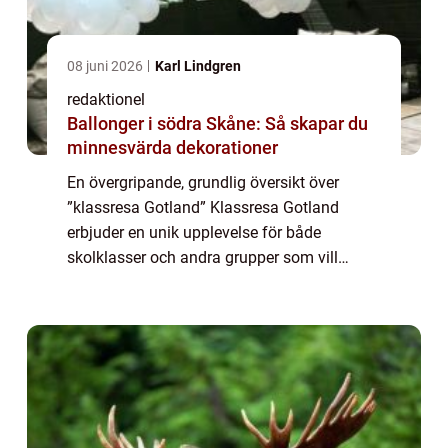
08 juni 2026
Karl Lindgren
redaktionel
Ballonger i södra Skåne: Så skapar du
minnesvärda dekorationer
En övergripande, grundlig översikt över
”klassresa Gotland” Klassresa Gotland
erbjuder en unik upplevelse för både
skolklasser och andra grupper som vill
utforska och lära sig mer om den historiska
ön. Med sina rika kulturhistoriska sevär...