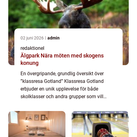
02 juni 2026
admin
redaktionel
Älgpark Nära möten med skogens
konung
En övergripande, grundlig översikt över
”klassresa Gotland” Klassresa Gotland
erbjuder en unik upplevelse för både
skolklasser och andra grupper som vill
utforska och lära sig mer om den historiska
ön. Med sina rika kulturhistoriska sevär...