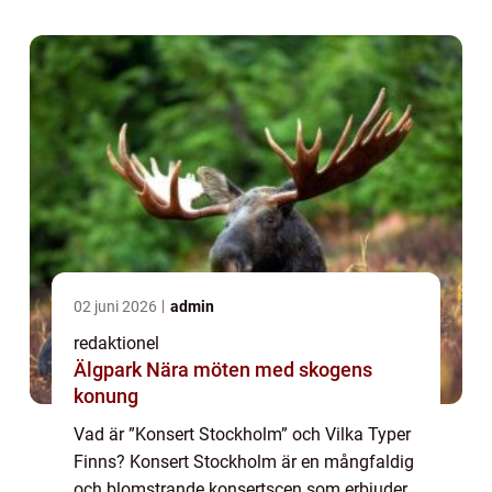
av konserter som hålls i S...
02 juni 2026
admin
redaktionel
Älgpark Nära möten med skogens
konung
Vad är ”Konsert Stockholm” och Vilka Typer
Finns? Konsert Stockholm är en mångfaldig
och blomstrande konsertscen som erbjuder