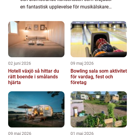
en fantastisk upplevelse för musikälskare
och upplevelsejägare. Det finns olika typer
av konserter som hålls i S...
02 juni 2026
09 maj 2026
Hotell växjö så hittar du
Bowling sala som aktivitet
rätt boende i smålands
för vardag, fest och
hjärta
företag
09 maj 2026
01 maj 2026